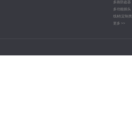
多路防盗器
多功能插头
线材(定制类
更多 >>