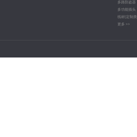
多路防盗器
多功能插头
线材(定制类
更多 >>